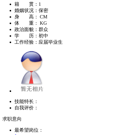
籍 贯：
1
婚姻状况：
保密
身 高：
CM
体 重：
KG
政治面貌：
群众
学 历：
初中
工作经验：
应届毕业生
技能特长：
自我评价：
求职意向
最希望岗位：