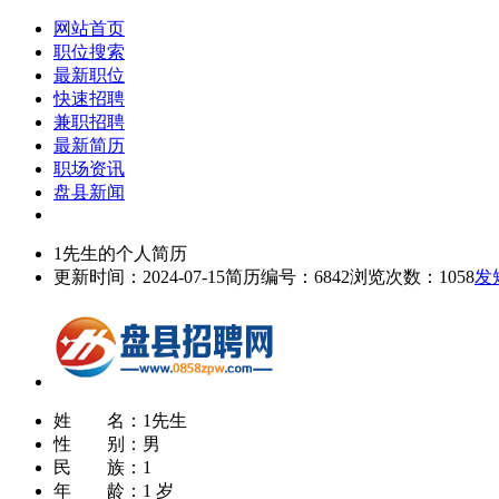
网站首页
职位搜索
最新职位
快速招聘
兼职招聘
最新简历
职场资讯
盘县新闻
1先生的个人简历
更新时间：2024-07-15
简历编号：6842
浏览次数：1058
发
姓 名：
1先生
性 别：
男
民 族：
1
年 龄：
1 岁