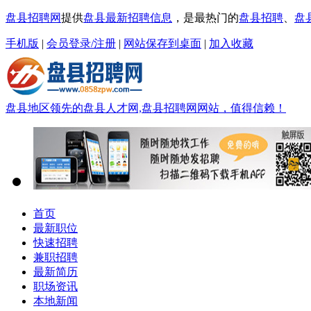
盘县招聘网
提供
盘县最新招聘信息
，是最热门的
盘县招聘
、
盘
手机版
|
会员登录/注册
|
网站保存到桌面
|
加入收藏
盘县地区领先的盘县人才网,盘县招聘网网站，值得信赖！
首页
最新职位
快速招聘
兼职招聘
最新简历
职场资讯
本地新闻