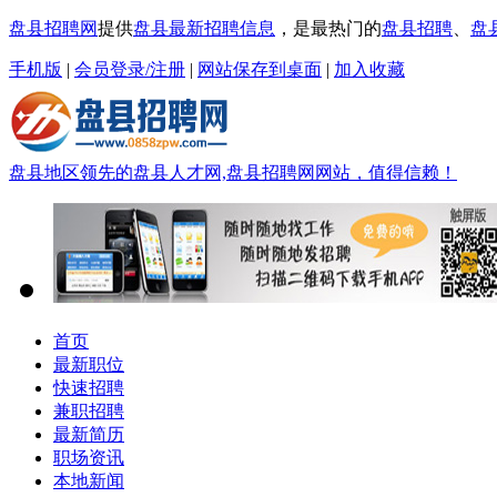
盘县招聘网
提供
盘县最新招聘信息
，是最热门的
盘县招聘
、
盘
手机版
|
会员登录/注册
|
网站保存到桌面
|
加入收藏
盘县地区领先的盘县人才网,盘县招聘网网站，值得信赖！
首页
最新职位
快速招聘
兼职招聘
最新简历
职场资讯
本地新闻