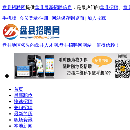
盘县招聘网
提供
盘县最新招聘信息
，是最热门的
盘县招聘
、
盘
手机版
|
会员登录/注册
|
网站保存到桌面
|
加入收藏
盘县地区领先的盘县人才网,盘县招聘网网站，值得信赖！
首页
最新职位
快速招聘
兼职招聘
最新简历
职场资讯
本地新闻