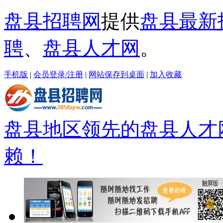
盘县招聘网
提供
盘县最新
聘
、
盘县人才网
。
手机版
|
会员登录/注册
|
网站保存到桌面
|
加入收藏
盘县地区领先的盘县人才
赖！