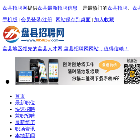
盘县招聘网
提供
盘县最新招聘信息
，是最热门的
盘县招聘
、
盘
手机版
|
会员登录/注册
|
网站保存到桌面
|
加入收藏
盘县地区领先的盘县人才网,盘县招聘网网站，值得信赖！
首页
最新职位
快速招聘
兼职招聘
最新简历
职场资讯
本地新闻