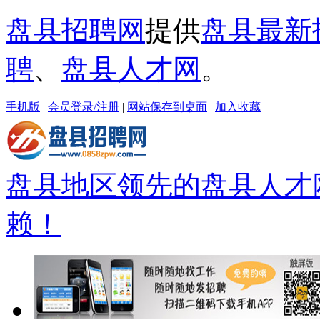
盘县招聘网
提供
盘县最新
聘
、
盘县人才网
。
手机版
|
会员登录/注册
|
网站保存到桌面
|
加入收藏
盘县地区领先的盘县人才
赖！