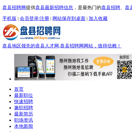
盘县招聘网
提供
盘县最新招聘信息
，是最热门的
盘县招聘
、
盘
手机版
|
会员登录/注册
|
网站保存到桌面
|
加入收藏
盘县地区领先的盘县人才网,盘县招聘网网站，值得信赖！
首页
最新职位
快速招聘
兼职招聘
最新简历
职场资讯
本地新闻