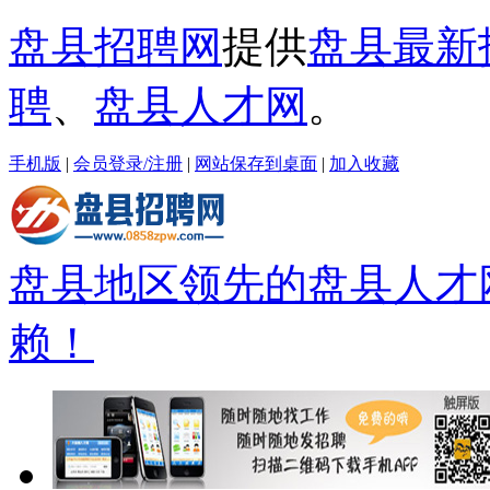
盘县招聘网
提供
盘县最新
聘
、
盘县人才网
。
手机版
|
会员登录/注册
|
网站保存到桌面
|
加入收藏
盘县地区领先的盘县人才
赖！