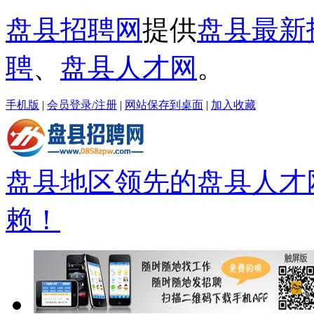
盘县招聘网
提供
盘县最新
聘
、
盘县人才网
。
手机版
|
会员登录/注册
|
网站保存到桌面
|
加入收藏
盘县地区领先的盘县人才
赖！