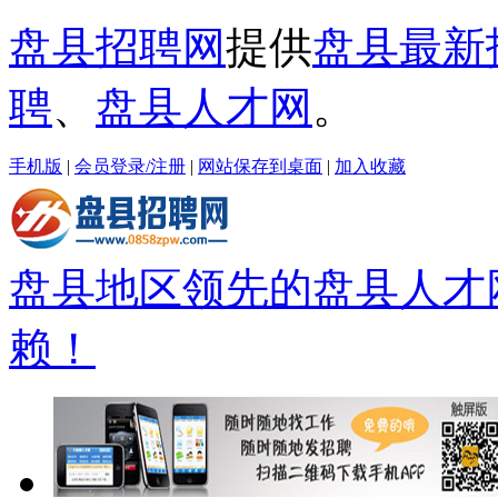
盘县招聘网
提供
盘县最新
聘
、
盘县人才网
。
手机版
|
会员登录/注册
|
网站保存到桌面
|
加入收藏
盘县地区领先的盘县人才
赖！