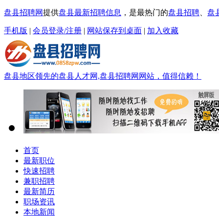
盘县招聘网
提供
盘县最新招聘信息
，是最热门的
盘县招聘
、
盘
手机版
|
会员登录/注册
|
网站保存到桌面
|
加入收藏
盘县地区领先的盘县人才网,盘县招聘网网站，值得信赖！
首页
最新职位
快速招聘
兼职招聘
最新简历
职场资讯
本地新闻