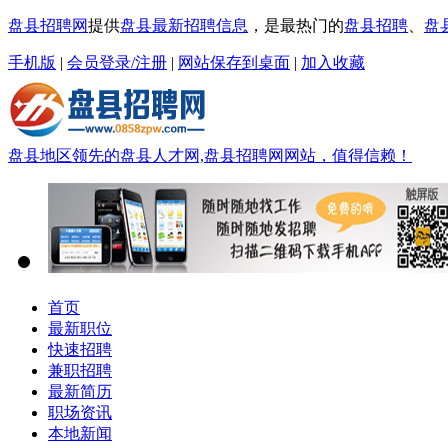
盘县招聘网
提供
盘县最新招聘信息
，是最热门的
盘县招聘
、
盘
手机版
|
会员登录/注册
|
网站保存到桌面
|
加入收藏
盘县地区领先的盘县人才网,盘县招聘网网站，值得信赖！
首页
最新职位
快速招聘
兼职招聘
最新简历
职场资讯
本地新闻