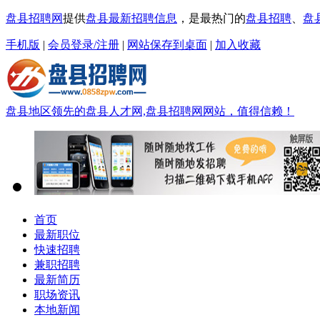
盘县招聘网
提供
盘县最新招聘信息
，是最热门的
盘县招聘
、
盘
手机版
|
会员登录/注册
|
网站保存到桌面
|
加入收藏
盘县地区领先的盘县人才网,盘县招聘网网站，值得信赖！
首页
最新职位
快速招聘
兼职招聘
最新简历
职场资讯
本地新闻